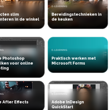
TYPE:
ING
E-LEARNING
cten slim
Bereidingstechnieken in
nteren in de winkel
de keuken
TYPE:
ING
E-LEARNING
e Photoshop
Praktisch werken met
iken voor online
Microsoft Forms
ting
TYPE:
ING
E-LEARNING
 After Effects
Adobe InDesign
QuickStart