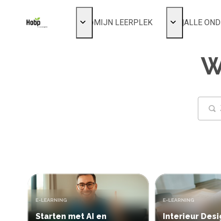
MIJN LEERPLEK
ALLE ON
Voor mij
Alles bekijke
W
Favoriet
Populair
Gestart
Afgerond
Certificaten
TYPE:
TYPE:
E-LEARNING
E-LEARNING
Starten met AI en
Interieur Desi