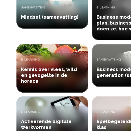
TYPE:
TYPE:
SAMENVATTING
E-LEARNING
Mindset (samenvatting)
Business mode
plan, busines
doen ze, hoe 
TYPE:
TYPE:
E-LEARNING
SAMENVATTING
Kennis over vlees, wild
Business mod
en gevogelte in de
generation (s
horeca
TYPE:
TYPE:
E-LEARNING
E-LEARNING
Activerende digitale
Spelbegeleidi
werkvormen
klas