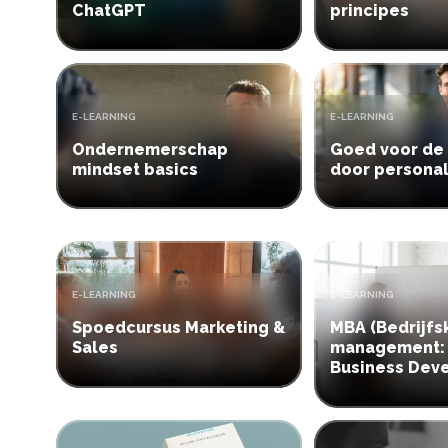
ChatGPT
principes
TYPE:
TYPE:
E-LEARNING
E-LEARNING
Ondernemerschap
Goed voor de
mindset basics
door personal
TYPE:
TYPE:
E-LEARNING
E-LEARNING
Spoedcursus Marketing &
MBA (Bedrijfs
Sales
management:
Business Dev