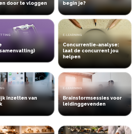
en door te vloggen
begin je?
TYPE:
ATTING
E-LEARNING
e
Concurrentie-analyse:
samenvatting)
laat de concurrent jou
helpen
TYPE:
ING
E-LEARNING
ijk inzetten van
Brainstormsessies voor
k
leidinggevenden