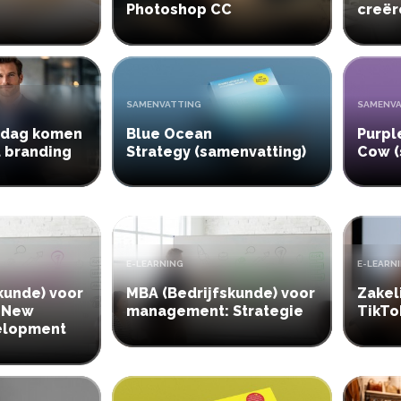
Photoshop CC
creër
TYPE:
TYPE:
SAMENVATTING
SAMENV
 dag komen
Blue Ocean
Purpl
 branding
Strategy (samenvatting)
Cow (
TYPE:
TYPE:
E-LEARNING
E-LEARN
kunde) voor
MBA (Bedrijfskunde) voor
Zakel
 New
management: Strategie
TikTo
elopment