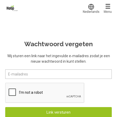
Nederlands
Menu
Translate
Mijn leerplek
Alle onderwerpen
Voor mij
Favoriet
Wachtwoord vergeten
Voucher verzilveren
Alles bekijken
Gestart
Populair
Account en hulp
Wij sturen een link naar het ingevulde e‑mailadres zodat je een
Afgerond
nieuw wachtwoord in kunt stellen.
Meer
Start met leren
Certificaten
klantenservice@hobp.nl
Erkend NRTO lid
Inloggen
Inloggen
Prijzen
Link versturen