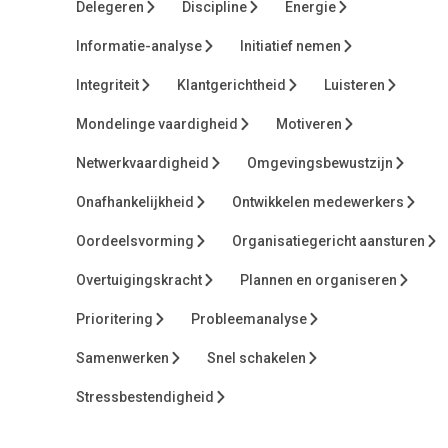
Delegeren
Discipline
Energie
Hij werkte voor o.a. DNB, Sara Lee en Philips, en sinds 2007
Informatie-analyse
Initiatief nemen
als zzp’er voor corporates (o.a. ING, MasterCard, eBay),
ministeries (o.a. EZ, I&W, VWS), en grote MKB’ers (o.a.
Integriteit
Klantgerichtheid
Luisteren
Heerema, TFG, TOPdesk).
Mondelinge vaardigheid
Motiveren
Machiel heeft vele artikelen en een diverse boeken
Netwerkvaardigheid
Omgevingsbewustzijn
geschreven, waaronder
Het Bedrijf, de verkorte
handleiding
en
100 Business Bites
. Zijn stijl is los en
Onafhankelijkheid
Ontwikkelen medewerkers
informeel, maar hij zit wel strak op inhoud. Zijn “ding” is om
omvangrijke en schijnbaar complexe gebieden toch logisch,
Oordeelsvorming
Organisatiegericht aansturen
compact en toegankelijk voor iedereen te maken. Zo
Overtuigingskracht
Plannen en organiseren
ontstonden ook de samenvattingen van SpeedMBA.
Prioritering
Probleemanalyse
Samenwerken
Snel schakelen
Stressbestendigheid