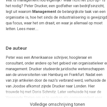
Wat is management nou eigenlijk? Waar richt het zich op? Is
het nodig? Peter Drucker, een godfather van bedrijfsinzicht,
legt uit waarom
Management
de belangrijkste taak van een
organisatie is, hoe het sinds de industrialisering is gewijzigd
qua focus, waar het om draait, en waar je allemaal op moet
letten. Lees meer.....
De auteur
Peter was een Amerikaanse schrijver, hoogleraar en
consultant, onder andere op het gebied van organisatieleer e
management. Drucker studeerde juridische wetenschappen
aan de universiteiten van Hamburg en Frankfurt. Nadat een
van zijn artikelen door de nazi's verbrand werd, verhuisde de
van Joodse afkomst zijnde Drucker naar Londen. Hier
trouwde hij met Doris Schmitz. Later verhuisde hij naar de
Verenigde Staten om er te werken als correspondent voor
verscheidene Britse kranten. In de VS werd hij onder meer
Volledige omschrijving tonen