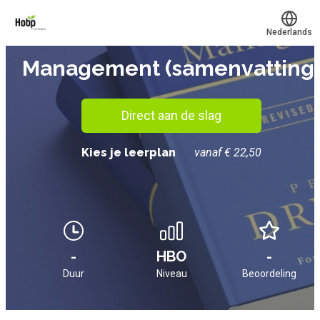
Nederlands
SAMENVATTING
Management (samenvatting
Translate
Mijn leerplek
Alle onderwerpen
Direct aan de slag
Kies je leerplan
vanaf € 22,50
Voucher verzilveren
Account en hulp
Meer
-
HBO
-
Inloggen
Duur
Niveau
Beoordeling
Prijzen