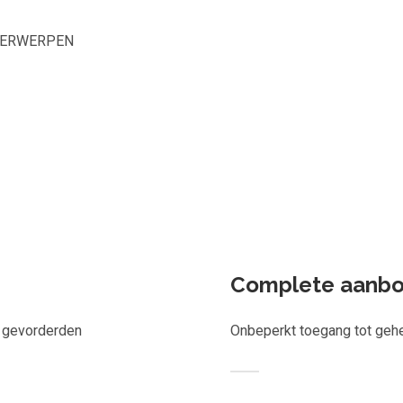
DERWERPEN
n
Welk leerplan past jou?
richt één los leerobject of krijg toegang tot het complete aanbo
e-learnings, scans, audioboeken en meer.
Complete aanb
r gevorderden
Onbeperkt toegang tot geh