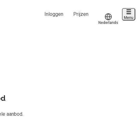
Inloggen
Prijzen
Menu
Nederlands
Voucher verzilveren
Translate
Account en hulp
d van
839
Start met leren
klantenservice@hobp.nl
Inloggen
od
Meer
ele aanbod.