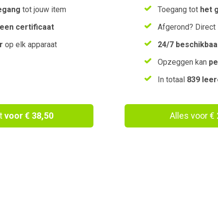
egang
tot jouw item
Toegang tot
het 
een certificaat
Afgerond? Direct
r
op elk apparaat
24/7 beschikbaa
Opzeggen kan
pe
In totaal
839 lee
ct
voor € 38,50
Alles voor € 
Wil je een vouchercode verzilveren?