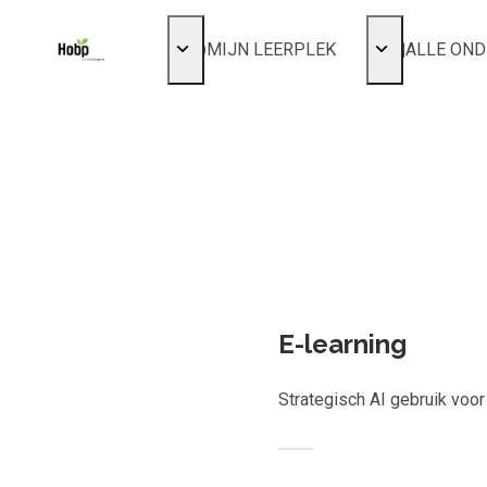
MIJN LEERPLEK
ALLE ON
Voor mij
Alles bekijke
Favoriet
Populair
Gestart
Kies ge
Afgerond
Certificaten
E-learning
Strategisch AI gebruik voo