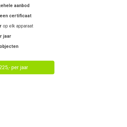
gehele aanbod
een certificaat
r
op elk apparaat
r jaar
robjecten
225,- per jaar