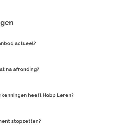
agen
aanbod actueel?
aat na afronding?
rkenningen heeft Hobp Leren?
ment stopzetten?