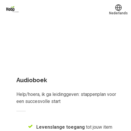
Nederlands
Welk leerplan past jou?
Translate
Mijn leerplek
Kies gericht één los leerobject of krijg toegang tot het
Alle onderwerpen
complete aanbod van
839
e-learnings, scans, audioboeken e
meer.
Voucher verzilveren
Account en hulp
Audioboek
Meer
Help/hoera, ik ga leidinggeven: stappenplan voor
een succesvolle start
Inloggen
Prijzen
Levenslange toegang
tot jouw item