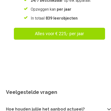
24/7 beschikbaar
op elk apparaat
Opzeggen kan
per jaar
In totaal
839 leerobjecten
Alles voor € 225,- per jaar
Wil je een vouchercode verzilveren?
Veelgestelde vragen
Hoe houden jullie het aanbod actueel?