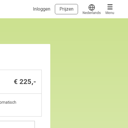
Inloggen
Prijzen
Nederlands
Menu
Translate
Voucher verzilveren
Account en hulp
Meer
Start met leren
klantenservice@hobp.nl
Erkend NRTO lid
Inloggen
€ 225,-
utomatisch