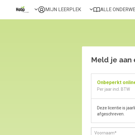
MIJN LEERPLEK
ALLE ONDERW
Voor mij
Alles bekijken
Favoriet
Populair
Gestart
Afgerond
Meld je aan e
Certificaten
Onbeperkt onlin
Per jaar incl. BTW
Deze licentie is jaa
afgeschreven.